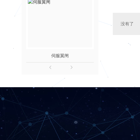
没有了
伺服翼闸
经典款