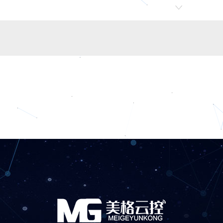
道闸
219冠帽全自动升降柱