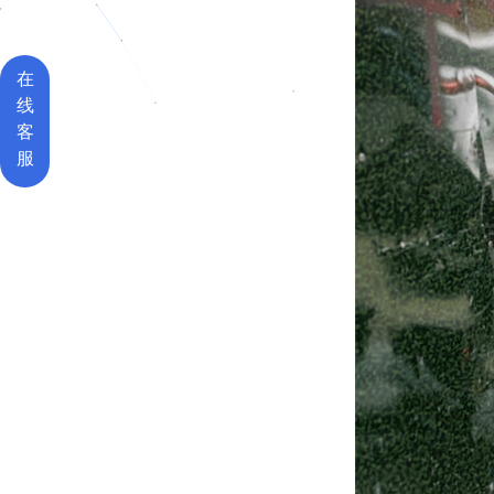
在
线
客
服